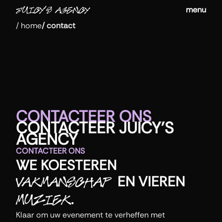
menu
/
home
/
contact
CONTACTEER ONS
CONTACTEER
JUICY
'
S
AGENCY
CONTACTEER ONS
WE KOESTEREN
EN VIEREN
VAKMANSCHAP
.
MUZIEK
Klaar om uw evenement te verheffen met 