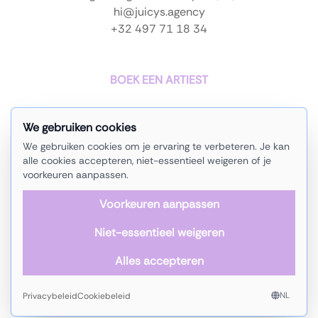
hi@juicys.agency
+32 497 71 18 34
BOEK EEN ARTIEST
We gebruiken cookies
home
instagram
We gebruiken cookies om je ervaring te verbeteren. Je kan
artiesten
soundcloud
alle cookies accepteren, niet-essentieel weigeren of je
voorkeuren aanpassen.
evenementen
facebook
Voorkeuren aanpassen
over ons
linkedin
Niet-essentieel weigeren
contact
copyright © 2025 -
Juicy
'
s
Agency
Alles accepteren
privacybeleid
-
cookiebeleid
naar boven
NL
Privacybeleid
Cookiebeleid