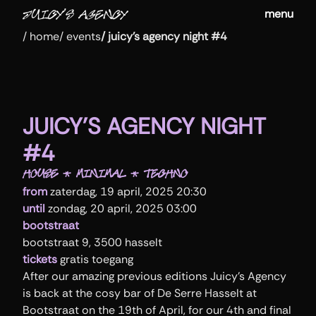
menu
/
home
/
events
/
juicy's agency night #4
JUICY'S AGENCY NIGHT
#4
HOUSE * MINIMAL * TECHNO
from
zaterdag, 19 april, 2025 20:30
until
zondag, 20 april, 2025 03:00
bootstraat
bootstraat 9, 3500 hasselt
tickets
gratis toegang
After our amazing previous editions Juicy's Agency 
is back at the cosy bar of De Serre Hasselt at 
Bootstraat on the 19th of April, for our 4th and final 